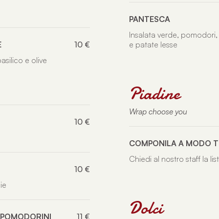
PANTESCA
Insalata verde, pomodori, 
E
10 €
e patate lesse
ilico e olive
Piadine
Wrap choose you
10 €
COMPONILA A MODO T
Chiedi al nostro staff la li
10 €
ie
Dolci
 POMODORINI
11 €