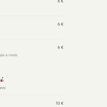
6 €
6 €
6 €
le e miele
i
anni
10 €