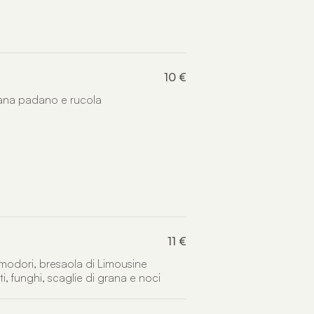
10 €
rana padano e rucola
11 €
omodori, bresaola di Limousine
, funghi, scaglie di grana e noci