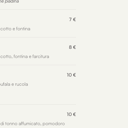
ne piadina
7 €
cotto e fontina
8 €
cotto, fontina e farcitura
10 €
ufala e rucola
10 €
 di tonno affumicato, pomodoro