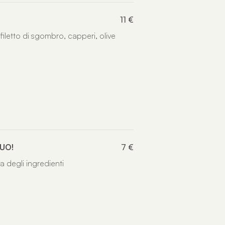
11 €
filetto di sgombro, capperi, olive
UO!
7 €
sta degli ingredienti