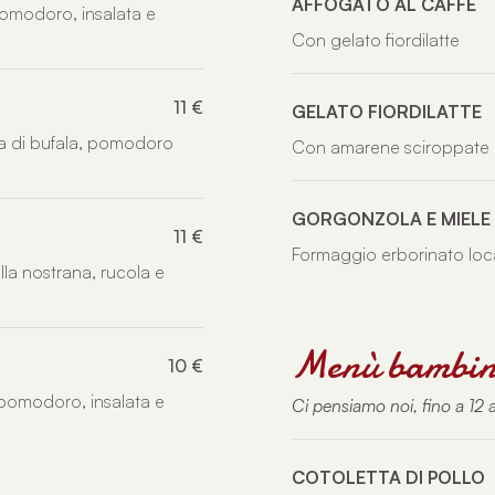
AFFOGATO AL CAFFÈ
omodoro, insalata e
Con gelato fiordilatte
11 €
GELATO FIORDILATTE
a di bufala, pomodoro
Con amarene sciroppate
GORGONZOLA E MIELE
11 €
Formaggio erborinato loca
a nostrana, rucola e
Menù bambin
10 €
pomodoro, insalata e
Ci pensiamo noi, fino a 12 
COTOLETTA DI POLLO