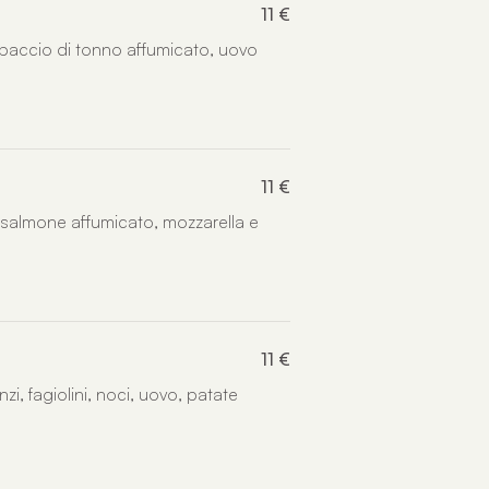
11 €
arpaccio di tonno affumicato, uovo
11 €
 salmone affumicato, mozzarella e
11 €
nzi, fagiolini, noci, uovo, patate